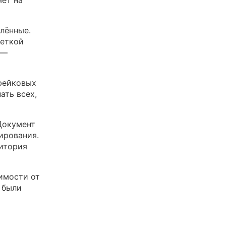
яет на
лённые.
меткой
 —
 фейковых
ать всех,
Документ
ирования.
дитория
имости от
 были