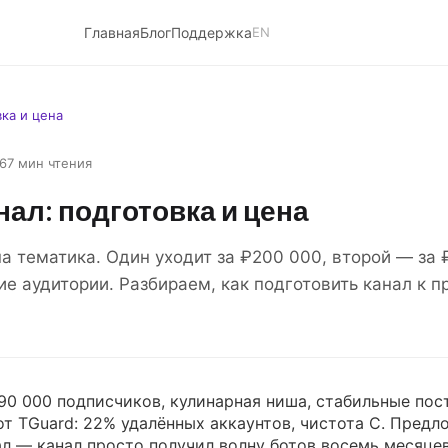
Главная
Блог
Поддержка
EN
вка и цена
6
7 мин чтения
нал: подготовка и цена
а тематика. Один уходит за ₽200 000, второй — за 
ие аудитории. Разбираем, как подготовить канал к 
90 000 подписчиков, кулинарная ниша, стабильные пос
 TGuard: 22% удалённых аккаунтов, чистота C. Предл
л — канал просто получил волну ботов восемь месяцев