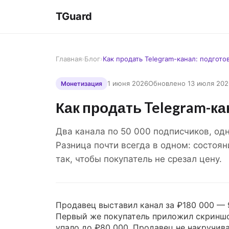
TGuard
Главная
›
Блог
›
Как продать Telegram-канал: подгото
1 июня 2026
Обновлено 13 июля 202
Монетизация
Как продать Telegram-ка
Два канала по 50 000 подписчиков, одн
Разница почти всегда в одном: состоян
так, чтобы покупатель не срезал цену.
Продавец выставил канал за ₽180 000 — 
Первый же покупатель приложил скриншот
упало до ₽80 000. Продавец не накручива