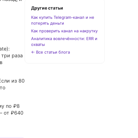
Другие статьи
Как купить Telegram-канал и не
потерять деньги
Как проверить канал на накрутку
Аналитика вовлечённости: ERR и
охваты
te):
← Все статьи блога
 три раза
в
Если из 80
то
му по ₽8
— от ₽640