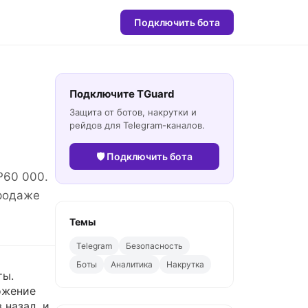
Подключить бота
Подключите TGuard
Защита от ботов, накрутки и
рейдов для Telegram-каналов.
🛡 Подключить бота
₽60 000.
продаже
Темы
Telegram
Безопасность
Боты
Аналитика
Накрутка
ты.
ожение
 назад, и