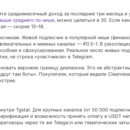
ите среднемесячный доход за последние три месяца и
выше среднего по нише
, можно целиться в 30. Если кан
ая — скорее 15–18.
писчикам. Живой подписчик в популярной нише (финанс
звлекательных и мемных каналах — ₽0.5–1. В узкоспец
особная и сфокусированная. Реальное число живых по
ки, не строка «участников» в Telegram.
сновать верхнюю границу диапазона. Это не абстрактн
друг там боты». Покупатели, которые видели Cleanness
ыстрее.
нутри Tgstat. Для крупных каналов (от 50 000 подписч
 верификация и возможность принять оплату в USDT на
еговоры через те же Telega.in или тематические чаты