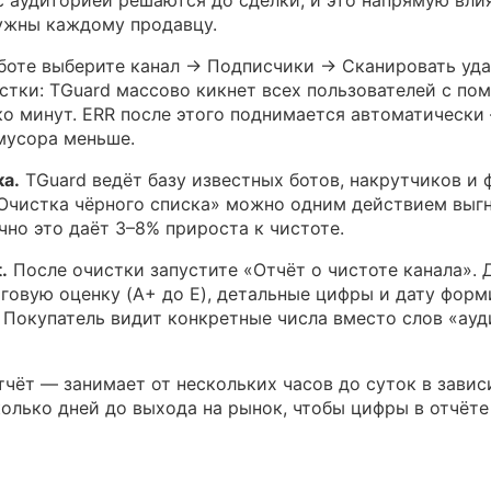
 аудиторией решаются до сделки, и это напрямую вли
нужны каждому продавцу.
боте выберите канал → Подписчики → Сканировать уда
стки: TGuard массово кикнет всех пользователей с по
ько минут. ERR после этого поднимается автоматически
 мусора меньше.
ка.
TGuard ведёт базу известных ботов, накрутчиков и
Очистка чёрного списка» можно одним действием выгн
чно это даёт 3–8% прироста к чистоте.
.
После очистки запустите «Отчёт о чистоте канала». 
говую оценку (A+ до E), детальные цифры и дату форм
. Покупатель видит конкретные числа вместо слов «ау
тчёт — занимает от нескольких часов до суток в завис
колько дней до выхода на рынок, чтобы цифры в отчёте