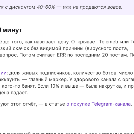
я с дисконтом 40–60% — или не продаются вовсе.
0 минут
до того, как называет цену. Открывает Telemetr или T
езкий скачок без видимой причины (вирусного поста,
вопрос. Потом считает ERR по последним 20 постам. 
рии
: доля живых подписчиков, количество ботов, число
аккаунты — главный маркер. У здорового канала с орг
, кого-то банят. Если 10% и выше — была накрутка, и п
ена падает.
уют этот отчёт, — в статье
о покупке Telegram-канала
.