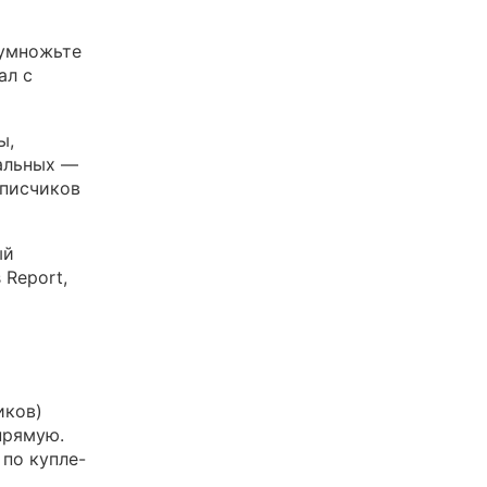
 умножьте
ал с
ы,
иальных —
дписчиков
ый
 Report,
иков)
прямую.
 по купле-