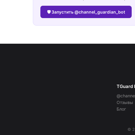
🛡 Запустить @channel_guardian_bot
TGuard 
@channel
Отзывы
Блог
© 2