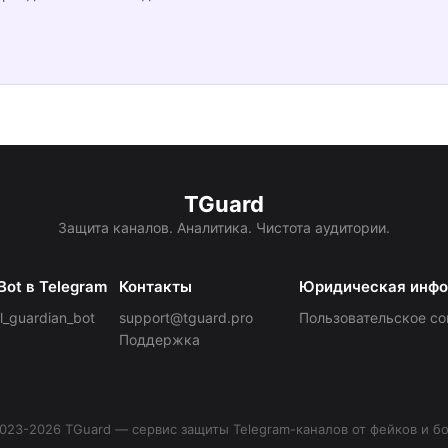
TGuard
Защита каналов. Аналитика. Чистота аудитории.
Bot в Telegram
Контакты
Юридическая инф
_guardian_bot
support@tguard.pro
Пользовательское со
Поддержка
023-2026 TGuard — сервис защиты Telegram-каналов от фейков и бо