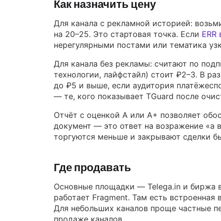
Как назначить цену
Для канала с рекламной историей: возьм
на 20–25. Это стартовая точка. Если
ERR 
нерегулярными постами или тематика узк
Для канала без рекламы: считают по под
технологии, лайфстайл) стоит ₽2–3. В ра
до ₽5 и выше, если аудитория платёжесп
— те, кого показывает TGuard после очист
Отчёт с оценкой A или A+ позволяет обо
документ — это ответ на возражение «а в
торгуются меньше и закрывают сделки б
Где продавать
Основные площадки — Telega.in и биржа в
работает Fragment. Там есть встроенная
Для небольших каналов проще частные пер
продаже каналов.