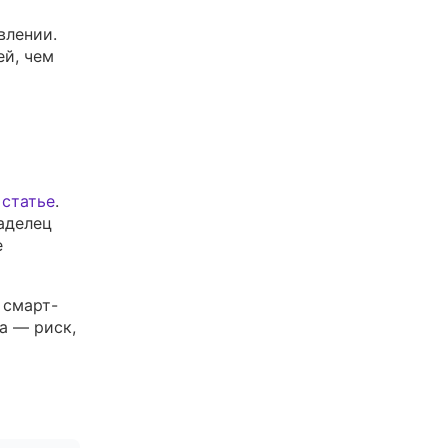
влении.
ей, чем
 статье
.
аделец
е
 смарт-
а — риск,