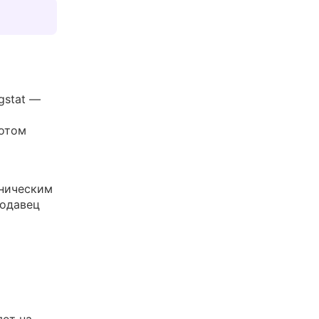
gstat —
Потом
аническим
родавец