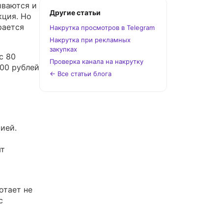
иваются и
Другие статьи
кция. Но
рается
Накрутка просмотров в Telegram
Накрутка при рекламных
закупках
с 80
Проверка канала на накрутку
000 рублей
← Все статьи блога
ией.
ят
отает не
с