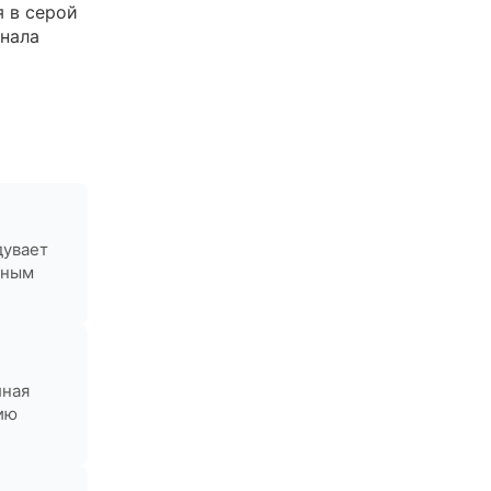
 в серой
анала
дувает
нным
лная
ию