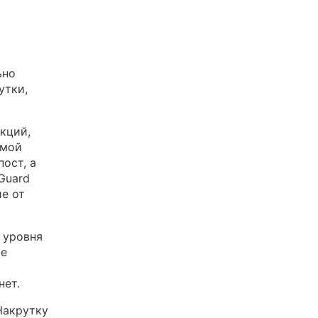
ьно
утки,
кций,
рмой
ост, а
Guard
е от
 уровня
ые
нет.
Накрутку