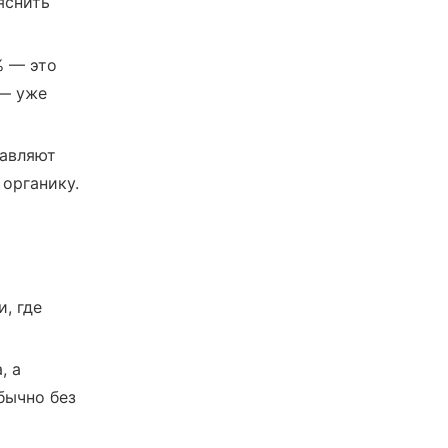
яснить
% — это
 — уже
тавляют
органику.
, где
, а
бычно без