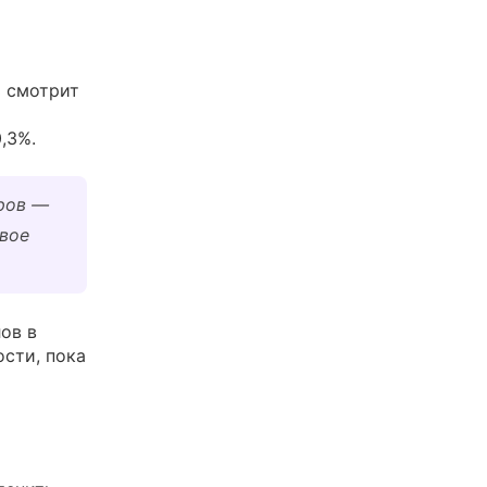
ь смотрит
,3%.
ров —
ивое
ов в
сти, пока