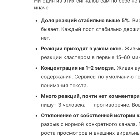
Ни один из этих сигналов сам по себе н
иначе.
Доля реакций стабильно выше 5%.
Вир
бывает. Каждый пост стабильно держи
нет.
Реакции приходят в узком окне.
Живые 
реакции кластером в первые 15–60 мин
Концентрация на 1–2 эмодзи.
Живая ау
содержания. Сервисы по умолчанию гон
понимания текста.
Много реакций, почти нет комментари
пишут 3 человека — противоречие. Вов
Отклонение от собственной истории к
разрыв с нормой конкретного канала. 
роста просмотров и внешних виральны