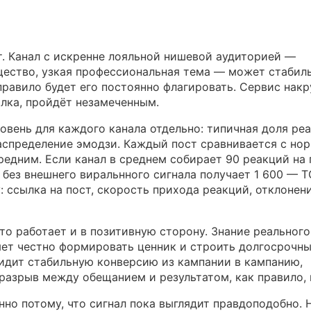
. Канал с искренне лояльной нишевой аудиторией —
щество, узкая профессиональная тема — может стабил
равило будет его постоянно флагировать. Сервис накр
лка, пройдёт незамеченным.
овень для каждого канала отдельно: типичная доля реа
аспределение эмодзи. Каждый пост сравнивается с но
редним. Если канал в среднем собирает 90 реакций на п
 без внешнего виральнного сигнала получает 1 600 — T
 ссылка на пост, скорость прихода реакций, отклонени
то работает и в позитивную сторону. Знание реального
яет честно формировать ценник и строить долгосрочн
видит стабильную конверсию из кампании в кампанию,
 разрыв между обещанием и результатом, как правило, 
но потому, что сигнал пока выглядит правдоподобно. 