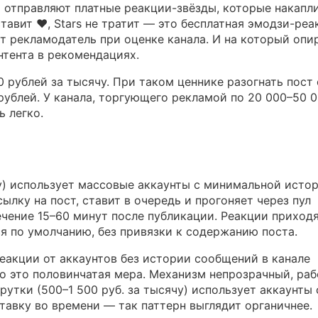
 отправляют платные реакции-звёзды, которые накапл
тавит ❤️, Stars не тратит — это бесплатная эмодзи-реа
ит рекламодатель при оценке канала. И на который опи
нтента в рекомендациях.
 рублей за тысячу. При таком ценнике разогнать пост 
рублей. У канала, торгующего рекламой по 20 000–50 
 легко.
у) использует массовые аккаунты с минимальной истор
лку на пост, ставит в очередь и прогоняет через пул
чение 15–60 минут после публикации. Реакции приход
ся по умолчанию, без привязки к содержанию поста.
реакции от аккаунтов без истории сообщений в канале
о это половинчатая мера. Механизм непрозрачный, раб
рутки (500–1 500 руб. за тысячу) использует аккаунты 
тавку во времени — так паттерн выглядит органичнее.