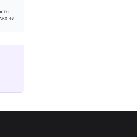
осты
уже не